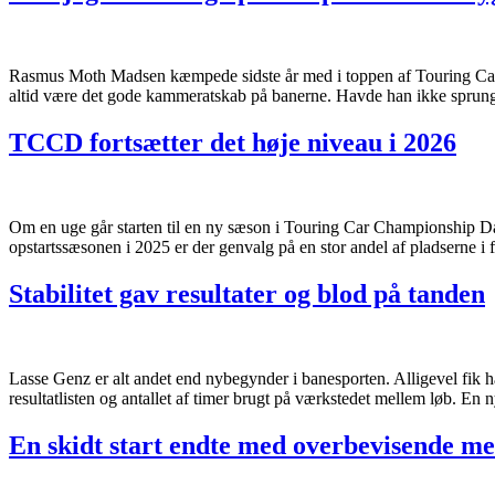
Rasmus Moth Madsen kæmpede sidste år med i toppen af Touring Car C
altid være det gode kammeratskab på banerne. Havde han ikke sprun
TCCD fortsætter det høje niveau i 2026
Om en uge går starten til en ny sæson i Touring Car Championship Da
opstartssæsonen i 2025 er der genvalg på en stor andel af pladserne i f
Stabilitet gav resultater og blod på tanden
Lasse Genz er alt andet end nybegynder i banesporten. Alligevel fik ha
resultatlisten og antallet af timer brugt på værkstedet mellem løb. En 
En skidt start endte med overbevisende m