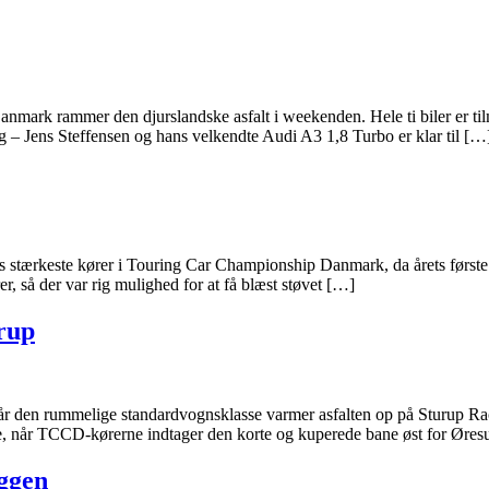
nmark rammer den djurslandske asfalt i weekenden. Hele ti biler er ti
ig – Jens Steffensen og hans velkendte Audi A3 1,8 Turbo er klar til […
 stærkeste kører i Touring Car Championship Danmark, da årets første 
, så der var rig mulighed for at få blæst støvet […]
rup
r den rummelige standardvognsklasse varmer asfalten op på Sturup Rac
 når TCCD-kørerne indtager den korte og kuperede bane øst for Øres
ggen