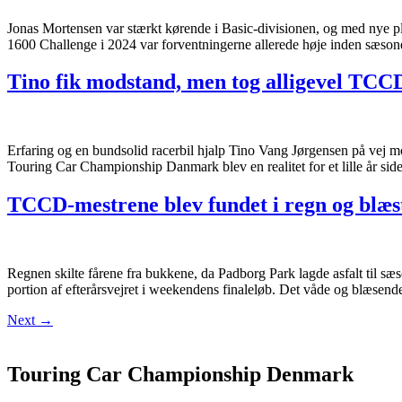
Jonas Mortensen var stærkt kørende i Basic-divisionen, og med nye 
1600 Challenge i 2024 var forventningerne allerede høje inden sæsonen
Tino fik modstand, men tog alligevel TCC
Erfaring og en bundsolid racerbil hjalp Tino Vang Jørgensen på vej mo
Touring Car Championship Danmark blev en realitet for et lille år si
TCCD-mestrene blev fundet i regn og blæs
Regnen skilte fårene fra bukkene, da Padborg Park lagde asfalt til 
portion af efterårsvejret i weekendens finaleløb. Det våde og blæsend
Next
→
Touring Car Championship Denmark