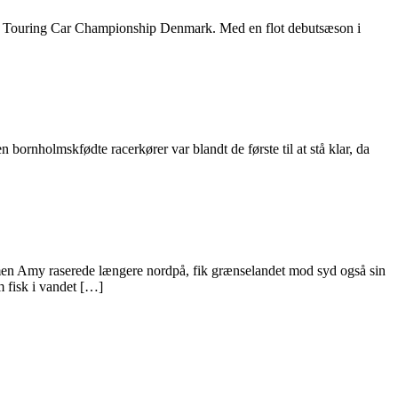
n i Touring Car Championship Denmark. Med en flot debutsæson i
ornholmskfødte racerkører var blandt de første til at stå klar, da
rmen Amy raserede længere nordpå, fik grænselandet mod syd også sin
m fisk i vandet […]