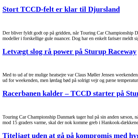
Stort TCCD-felt er klar til Djursland
Der bliver fyldt godt op på gridden, når Touring Car Championship Da
modeller i forskellige gule nuancer. Dog har en enkelt farisær meldt s
Letvægt slog rå power på Sturup Raceway
Med to ud af tre mulige heatsejre var Claus Møller Jensen weekendens
ud for weekenden, men lørdag bød på solrigt vejr og pæne temperaturer
Racerbanen kalder – TCCD starter på Stu
Touring Car Championship Danmark tager hul på sin anden sæson, nå
mod 15 graders varme, skal der nok komme greb i Hankook-dækkene,
Titeljagt uden at gå på kompromis med hy