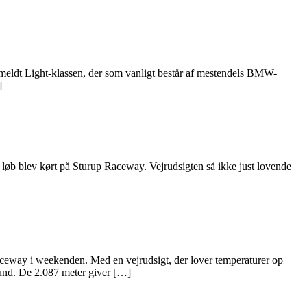
lmeldt Light-klassen, der som vanligt består af mestendels BMW-
]
løb blev kørt på Sturup Raceway. Vejrudsigten så ikke just lovende
eway i weekenden. Med en vejrudsigt, der lover temperaturer op
und. De 2.087 meter giver […]