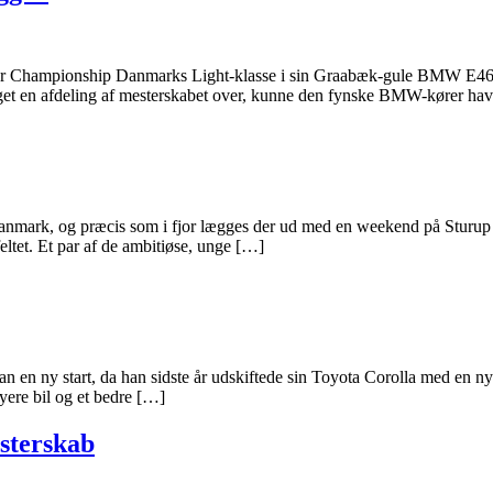
hampionship Danmarks Light-klasse i sin Graabæk-gule BMW E46. Står 
get en afdeling af mesterskabet over, kunne den fynske BMW-kører ha
nmark, og præcis som i fjor lægges der ud med en weekend på Sturup R
eltet. Et par af de ambitiøse, unge […]
n en ny start, da han sidste år udskiftede sin Toyota Corolla med en ny
nyere bil og et bedre […]
esterskab