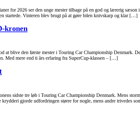
planer for 2026 ser den unge mester tilbage på en god og lærerig sæso
 startede. Vinteren blev brugt på at gøre bilen knivskarp og klar […]
D-kronen
d at blive den første mester i Touring Car Championship Denmark. Den b
den. Med mere end ti års erfaring fra SuperCup-klassen – […]
t
sæsonens sidste tre løb i Touring Car Championship Denmark. Mens sto
e krydderi gjorde udfordringen større for nogle, mens andre trivedes so